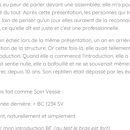
pas eu peur de parler devant une assemblée, elle m’a po
 du tout. Après cette présentation, les personnes qui trav
ait loin de penser qu’un jour elles auraient de la recon
 ce qu’elle dit est juste et c’est une professionnelle.
on échec lors de la même présentation, un an en arrière,
tion de la structure. Or cette fois-là, elle avait telleme
ntroduction. Quand elle a commencé l’introduction, elle 
st sentie nulle, elle a bafouillé et ne se souvenait mê
avec depuis 10 ans. Son reptilien était dépassé par les é
s fait comme Soin Vessie :
nnée dernière. > BC 1234 SV
ent, naturellement et simplement.
SV mon introduction BF
(au test le bras est fort)