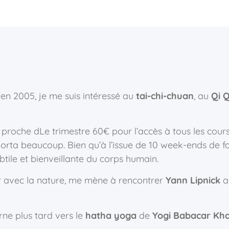
n 2005, je me suis intéressé au
tai-chi-chuan
,
au
Qi 
n proche d
Le trimestre 60€ pour l’accès à tous les cour
ta beaucoup. Bien qu’à l’issue de 10 week-ends de fo
btile et bienveillante du corps humain.
r avec la nature, me mène à rencontrer
Yann Lipnick
au
rne plus tard vers le
hatha yoga
de
Yogi Babacar Kh