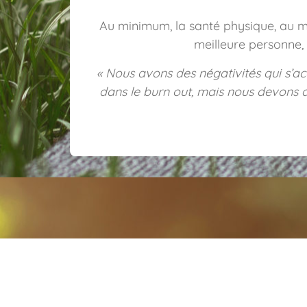
Au minimum, la santé physique, au ma
meilleure personne, 
« Nous avons des négativités qui s’ac
dans le burn out, mais nous devons au c