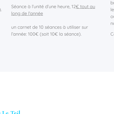
b
Séance à l’unité d’une heure, 12
€ tout au
.
l
long de l’année
o
n
un carnet de 10 séances à utiliser sur
l’année: 100€ (soit 10€ la séance).
C
 Le Teil