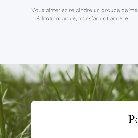
Vous aimeriez rejoindre un groupe de méd
méditation laïque, transformationnelle.
Po