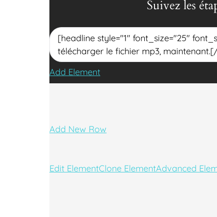
Suivez les éta
Add Element
Add New Row
Edit Element
Clone Element
Advanced Elem