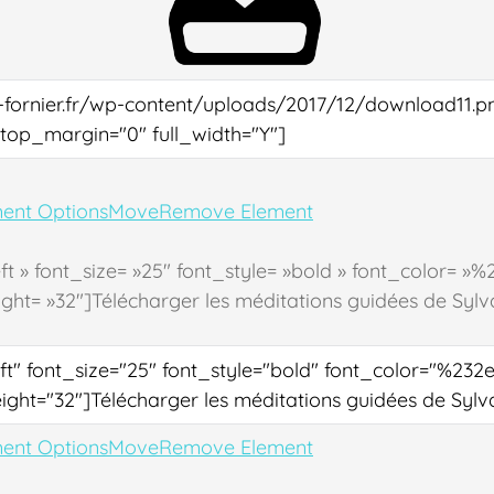
ent Options
Move
Remove Element
»left » font_size= »25″ font_style= »bold » font_color=
ht= »32″]Télécharger les méditations guidées de Sylva
ent Options
Move
Remove Element