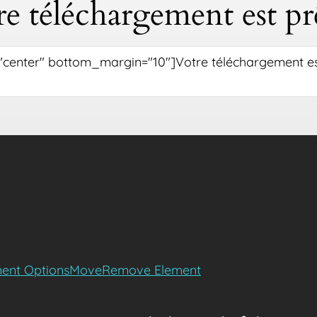
re téléchargement est p
ent Options
Move
Remove Element