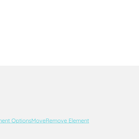
ent Options
Move
Remove Element