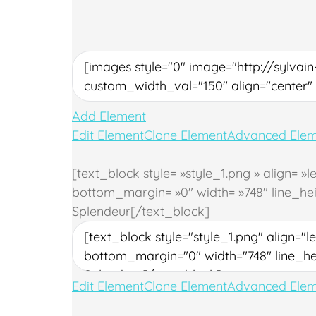
Add Element
Edit Element
Clone Element
Advanced Elem
[text_block style= »style_1.png » align= 
bottom_margin= »0″ width= »748″ line_heig
Splendeur[/text_block]
Edit Element
Clone Element
Advanced Elem