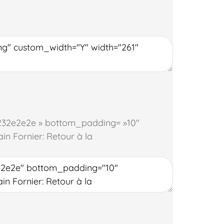
 »%232e2e2e » bottom_padding= »10″
in Fornier: Retour à la