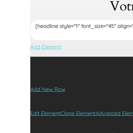
Vot
Add Element
Add New Row
Edit Element
Clone Element
Advanced Elem