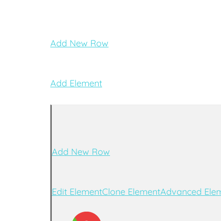
Add New Row
Add Element
Add New Row
Edit Element
Clone Element
Advanced Elem