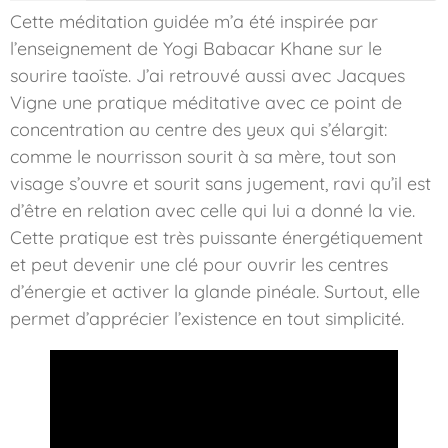
Cette méditation guidée m’a été inspirée par
l’enseignement de Yogi Babacar Khane sur le
sourire taoïste. J’ai retrouvé aussi avec Jacques
Vigne une pratique méditative avec ce point de
concentration au centre des yeux qui s’élargit:
comme le nourrisson sourit à sa mère, tout son
visage s’ouvre et sourit sans jugement, ravi qu’il est
d’être en relation avec celle qui lui a donné la vie.
Cette pratique est très puissante énergétiquement
et peut devenir une clé pour ouvrir les centres
d’énergie et activer la glande pinéale. Surtout, elle
permet d’apprécier l’existence en tout simplicité.