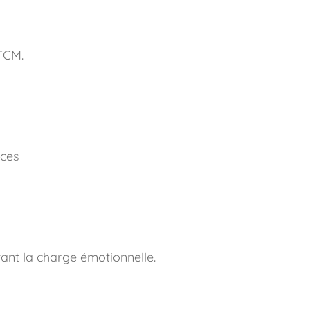
 TCM.
nces
rant la charge émotionnelle.