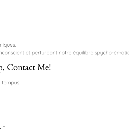
miques.
nconscient et perturbant notre équilibre spycho-émoti
p, Contact Me!
 tempus.