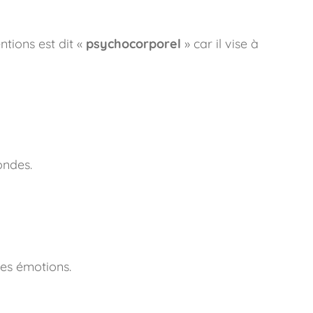
tions est dit «
psychocorporel
» car il vise à
ondes.
les émotions.