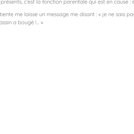
résents, c’est la fonction parentale qui est en cause : e
ente me laisse un message me disant : « je ne sais pas
ssin a bougé !… »